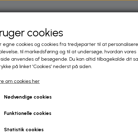
N
NYHEDER
FISKERIET
VANDLØBSPLEJE
AKTIVITE
bruger cookies
r egne cookies og cookies fra tredjeparter til at personalisere
G DANMARKS SPORTSFISKERFORBUND
SKEVAND
levelse, til markedsføring og til at undersøge, hvordan vores
ide anvendes af besøgende. Du kan altid tilbagekalde dit 
 UDLAGT GYDEGRUS I VARBRO Å
rykke på linket 'Cookies' nederst på siden.
book fra Liver Å Lystfiskerfo
Å LYSTFISKERFORENING
e om cookies her
Sportsfiskerforbund
Nødvendige cookies
Funktionelle cookies
Statistik cookies