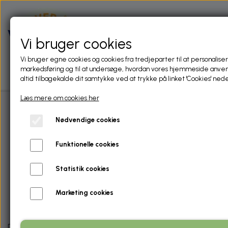
Vi bruger cookies
Vi bruger egne cookies og cookies fra tredjeparter til at personaliser
markedsføring og til at undersøge, hvordan vores hjemmeside anve
altid tilbagekalde dit samtykke ved at trykke på linket 'Cookies' nede
Læs mere om cookies her
Nødvendige cookies
FORSIDE
Kort over foreningens
Funktionelle cookies
fiskevand
OM FORENINGEN
Statistik cookies
LIDT HISTORIE
NYHEDER
Marketing cookies
FORENINGENS VEDTÆGTER
NYHEDER FRA FACEBOOK OG DANMARKS
FISKERIET
SPORTSFISKERFORBUND
Der er nu nyt revideret kort over foreningens fiskevand.