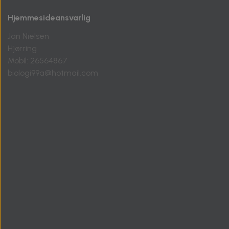
Hjemmesideansvarlig
Jan Nielsen
Hjørring
Mobil: 26564867
biologi99a@hotmail.com