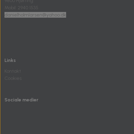
9800 Hjørring
Mobil: 2940 1535
danielholmlarsen@yahoo.dk
Links
Kontakt
Cookies
Sociale medier