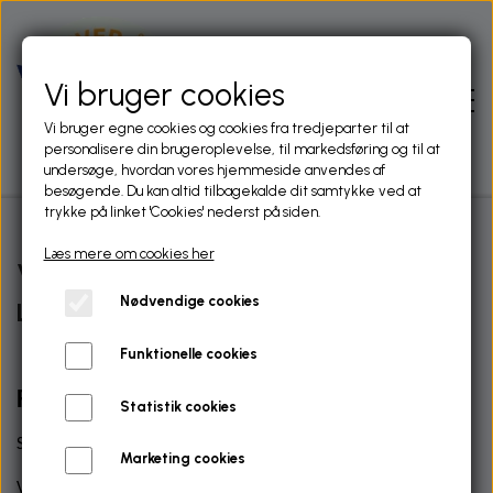
Vi bruger cookies
Vi bruger egne cookies og cookies fra tredjeparter til at
personalisere din brugeroplevelse, til markedsføring og til at
undersøge, hvordan vores hjemmeside anvendes af
besøgende. Du kan altid tilbagekalde dit samtykke ved at
trykke på linket 'Cookies' nederst på siden.
Læs mere om cookies her
FORSIDE
Velkommen til Liver Å
Nødvendige cookies
Lystfiskerforening
OM FORENINGEN
Funktionelle cookies
LIDT HISTORIE
Fiskesæson 2026 er nu i gang.
NYHEDER
Statistik cookies
Så er sæson 2026 startet.
FORENINGENS VEDTÆGTER
NYHEDER FRA FACEBOOK OG DANMARKS
Marketing cookies
FISKERIET
SPORTSFISKERFORBUND
Vi anbefaler stadig podcast fra Danmarks Sportsfiskerforbund