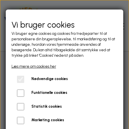
Vi bruger cookies
Vi bruger egne cookies og cookies fra tredjeparter til at
personalisere din brugeroplevelse, til markedsføring og til at
undersøge, hvordan vores hjemmeside anvendes af
besøgende. Du kan altid tilbagekalde dit samtykke ved at
trykke på linket 'Cookies' nederst på siden.
Læs mere om cookies her
FORSIDE
Et lille udpluk af fangster
Nødvendige cookies
fra Liver Å
OM FORENINGEN
Funktionelle cookies
LIDT HISTORIE
NYHEDER
Statistik cookies
FORENINGENS VEDTÆGTER
NYHEDER FRA FACEBOOK OG DANMARKS
Marketing cookies
FISKERIET
SPORTSFISKERFORBUND